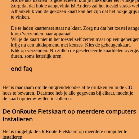
Als de tab 'kaarten' is geselecteerd kun je linksonder een vinkje
Zorg dat dat hokje aangevinkt is! Anders zal het toestel straks w
Afhankelijk van de gekozen kaart kan het zijn dat het hokje grijs is
te vinken.
De te laden kaartenset staat nu klaar. Zorg nu dat het toestel aang
knop 'verzenden naar apparaat'.
Wil je de kaart niet in het toestel zelf zetten maar op een geheuge
krijg nu een uitklapmenu met keuzes. Kies de geheugenkaart.
Klik op verzenden. Nu zullen de geselecteerde kaartdelen overgez
duren, soms letterlijk uren.
end faq
Het is raadzaam om de ontgrendelcodes af te drukken en in de CD-
hoes te bewaren. Daarmee heb je alle gegevens bij elkaar, mocht je
de kaart opnieuw willen installeren.
De OnRoute Fietskaart op meerdere computers
installeren
Het is mogelijk de OnRoute Fietskaart op meerdere computer te
installeren.