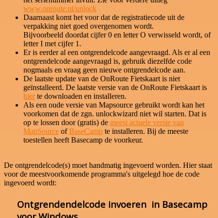
www.onroute.nl/unlock
Daarnaast komt het voor dat de registratiecode uit de
verpakking niet goed overgenomen wordt.
Bijvoorbeeld doordat cijfer 0 en letter O verwisseld wordt, of
letter I met cijfer 1.
Er is eerder al een ontgrendelcode aangevraagd. Als er al een
ontgrendelcode aangevraagd is, gebruik diezelfde code
nogmaals en vraag geen nieuwe ontgrendelcode aan.
De laatste update van de OnRoute Fietskaart is niet
geïnstalleerd. De laatste versie van de OnRoute Fietskaart is
hier
te downloaden en installeren.
Als een oude versie van Mapsource gebruikt wordt kan het
voorkomen dat de zgn. unlockwizard niet wil starten. Dat is
op te lossen door (gratis) de
meest actuele versie van
MapSource
of
BaseCamp
te installeren. Bij de meeste
toestellen heeft Basecamp de voorkeur.
De ontgrendelcode(s) moet handmatig ingevoerd worden. Hier staat
voor de meestvoorkomende programma's uitgelegd hoe de code
ingevoerd wordt:
Ontgrendendelcode invoeren in Basecamp
voor Windows