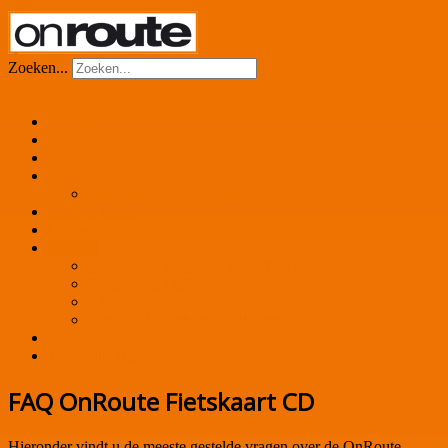
Zoeken...
Schakelen navigatie
Startpagina
Nieuws
Alle producten
Over ons
Gebruikersvoorwaarden
Waar te koop?
Contact
Support
Registreren OnRoute Motorkaart
Registreren OnRoute Select
FAQ's
Onroute Motorkaart Stijlkiezer
Registreren
WayPoint Travel
FAQ OnRoute Fietskaart CD
Hieronder vindt u de meeste gestelde vragen over de OnRoute