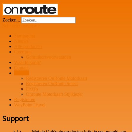
Zoeken...
Schakelen navigatie
Startpagina
Nieuws
Alle producten
Over ons
Gebruikersvoorwaarden
Waar te koop?
Contact
Support
Registreren OnRoute Motorkaart
Registreren OnRoute Select
FAQ's
Onroute Motorkaart Stijlkiezer
Registreren
WayPoint Travel
Support
Met de OnRoute producten krijg je een wereld aan