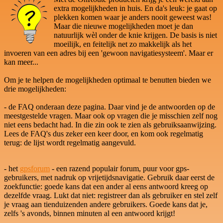
extra mogelijkheden in huis. En da's leuk: je gaat op
plekken komen waar je anders nooit geweest was!
Maar die nieuwe mogelijkheden moet je dan
natuurlijk wèl onder de knie krijgen. De basis is niet
moeilijk, en feitelijk net zo makkelijk als het
invoeren van een adres bij een 'gewoon navigatiesysteem'. Maar er
kan meer...
Om je te helpen de mogelijkheden optimaal te benutten bieden we
drie mogelijkheden:
- de FAQ onderaan deze pagina. Daar vind je de antwoorden op de
meestgestelde vragen. Maar ook op vragen die je misschien zelf nog
niet eens bedacht had. In die zin ook te zien als gebruiksaanwijzing.
Lees de FAQ's dus zeker een keer door, en kom ook regelmatig
terug: de lijst wordt regelmatig aangevuld.
- het
gpsforum
- een razend populair forum, puur voor gps-
gebruikers, met nadruk op vrijetijdsnavigatie. Gebruik daar eerst de
zoekfunctie: goede kans dat een ander al eens antwoord kreeg op
dezelfde vraag. Lukt dat niet: registreer dan als gebruiker en stel zelf
je vraag aan tienduizenden andere gebruikers. Goede kans dat je,
zelfs 's avonds, binnen minuten al een antwoord krijgt!