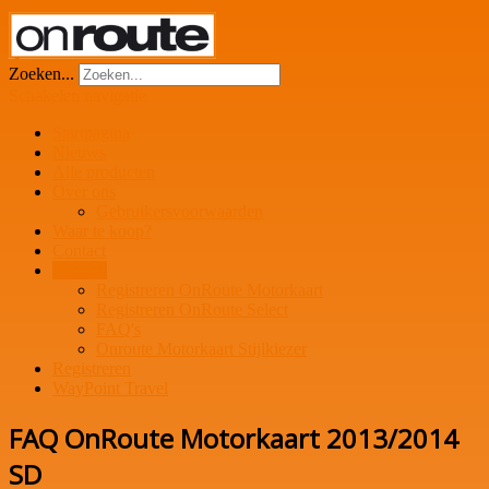
Zoeken...
Schakelen navigatie
Startpagina
Nieuws
Alle producten
Over ons
Gebruikersvoorwaarden
Waar te koop?
Contact
Support
Registreren OnRoute Motorkaart
Registreren OnRoute Select
FAQ's
Onroute Motorkaart Stijlkiezer
Registreren
WayPoint Travel
FAQ OnRoute Motorkaart 2013/2014
SD