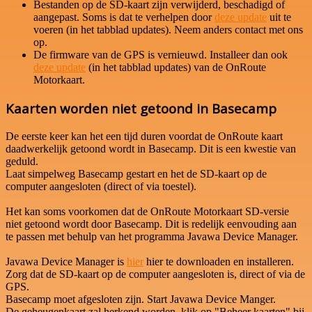
Bestanden op de SD-kaart zijn verwijderd, beschadigd of
aangepast. Soms is dat te verhelpen door
deze update
uit te
voeren (in het tabblad updates). Neem anders contact met ons
op.
De firmware van de GPS is vernieuwd. Installeer dan ook
deze update
(in het tabblad updates) van de OnRoute
Motorkaart.
Kaarten worden niet getoond in Basecamp
De eerste keer kan het een tijd duren voordat de OnRoute kaart
daadwerkelijk getoond wordt in Basecamp. Dit is een kwestie van
geduld.
Laat simpelweg Basecamp gestart en het de SD-kaart op de
computer aangesloten (direct of via toestel).
Het kan soms voorkomen dat de OnRoute Motorkaart SD-versie
niet getoond wordt door Basecamp. Dit is redelijk eenvouding aan
te passen met behulp van het programma Javawa Device Manager.
Javawa Device Manager is
hier
hier te downloaden en installeren.
Zorg dat de SD-kaart op de computer aangesloten is, direct of via de
GPS.
Basecamp moet afgesloten zijn. Start Javawa Device Manger.
De geheugenkaart zal herkend worden, klik op "Beheer kaarten" bij